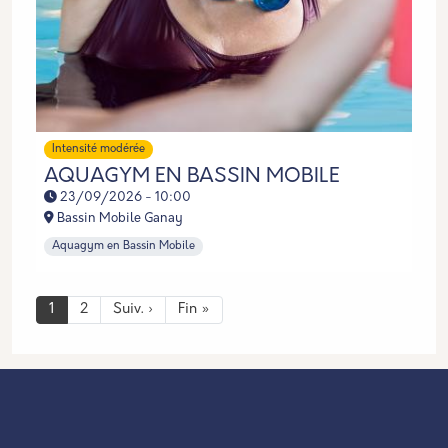
Intensité modérée
AQUAGYM EN BASSIN MOBILE
23/09/2026 - 10:00
Bassin Mobile Ganay
Aquagym en Bassin Mobile
Pagination
Page suivante
Dernière page
1
2
Suiv. ›
Fin »